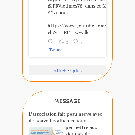
@FRVictimes78, dans ce Mag
#Yvelines.
https://www.youtube.com/wat
ch?v=_IBtT1wvvdk
2
2
Twitter
Afficher plus
MESSAGE
L’association fait peau neuve avec
de nouvelles affiches
pour
permettre aux
victimes de