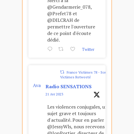
Merci à la
@Gendarmerie_078,
@Prefet78 et
@DILCRAH de
permettre l'ouverture
de ce point d'écoute
dédié.
Twitter
France Victimes 78 - Sos
Victimes Retweeté
Ava
Radio SENSATIONS
tar
21 Avr 2023
Les violences conjugales, un
sujet grave et toujours
d'actualité. Pour en parler avec
@JessyWls, nous recevons
@JonPortier, directeur de