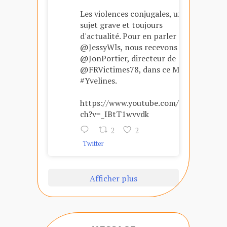
Les violences conjugales, un
sujet grave et toujours
d'actualité. Pour en parler avec
@JessyWls, nous recevons
@JonPortier, directeur de
@FRVictimes78, dans ce Mag
#Yvelines.
https://www.youtube.com/wat
ch?v=_IBtT1wvvdk
2
2
Twitter
Afficher plus