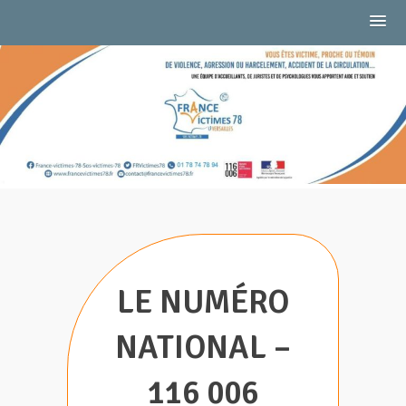
Skip
to
CTIMES 78
content
LE NUMÉRO
NATIONAL –
116 006