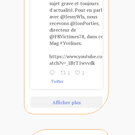
sujet grave et toujours
d'actualité. Pour en parler
avec @JessyWls, nous
recevons @JonPortier,
directeur de
@FRVictimes78, dans ce
Mag #Yvelines.
https://www.youtube.com/w
atch?v=_IBtT1wvvdk
2
2
Twitter
Afficher plus