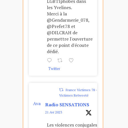
LGBTIphobes dans
les Yvelines.
Merci à la
@Gendarmerie_078,
@Prefet78 et
@DILCRAH de
permettre l'ouverture
de ce point d'écoute
dédié.
Twitter
France Victimes 78 - Sos
Victimes Retweeté
Ava
Radio SENSATIONS
tar
21 Avr 2023
Les violences conjugales, un