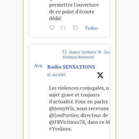
permettre l'ouverture
de ce point d'écoute
dédié.
Twitter
France Victimes 78 - Sos
Victimes Retweeté
Ava
Radio SENSATIONS
tar
21 Avr 2023
Les violences conjugales, un
sujet grave et toujours
d'actualité. Pour en parler avec
@JessyWls, nous recevons
@JonPortier, directeur de
@FRVictimes78, dans ce Mag
#Yvelines.