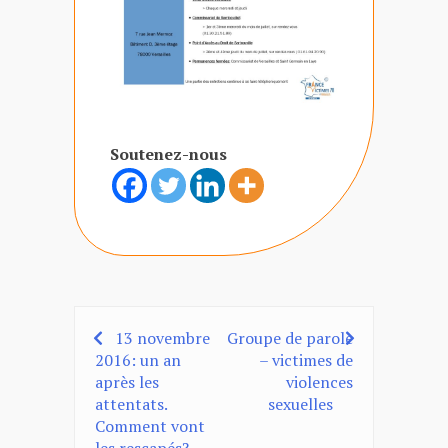
Soutenez-nous
13 novembre
Groupe de parole
Navigation
2016: un an
– victimes de
de
après les
violences
attentats.
sexuelles
l’article
Comment vont
les rescapés?