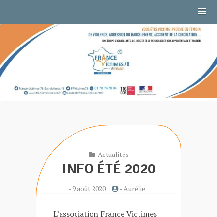
Skip
to
CTIMES 78
content
Actualités
INFO ÉTÉ 2020
-
9 août 2020
-
Aurélie
L’association France Victimes