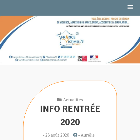
Skip
to
CTIMES 78
content
Actualités
INFO RENTRÉE
2020
-
28 août 2020
-
Aurélie