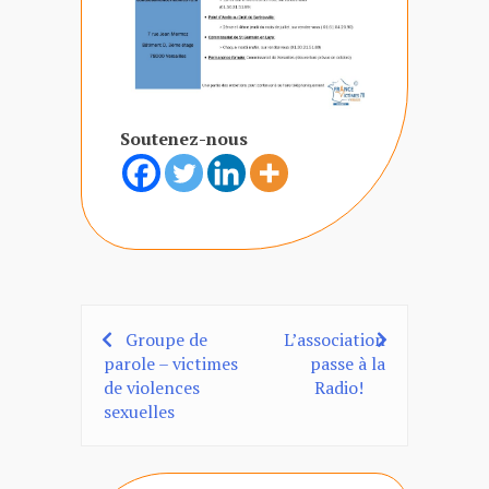
Soutenez-nous
Groupe de
L’association
Navigation
parole – victimes
passe à la
de
de violences
Radio!
sexuelles
l’article