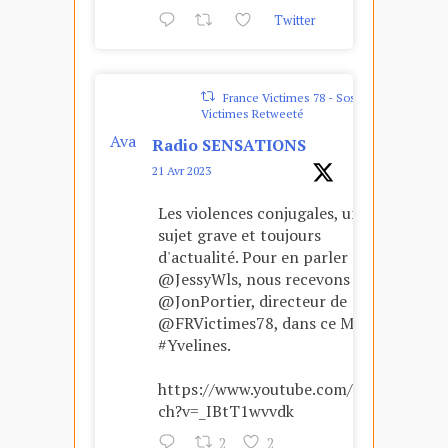
Twitter
France Victimes 78 - Sos
Victimes Retweeté
Ava
Radio SENSATIONS
tar
21 Avr 2023
Les violences conjugales, un
sujet grave et toujours
d'actualité. Pour en parler avec
@JessyWls, nous recevons
@JonPortier, directeur de
@FRVictimes78, dans ce Mag
#Yvelines.
https://www.youtube.com/wat
ch?v=_IBtT1wvvdk
2
2